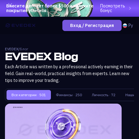
Внесите депозит более $500 и получите
Посмотреть
покрытие убытков.
бонус
Ру
Вход / Регистрация
EVEDEX
/
Блог
EVEDEX Blog
Each Article was written by a professional actively earning in their
field. Gain real-world, practical insights from experts. Learn new
tips to improve your trading.
Все категории
· 501
Финансы
· 250
Личность
· 72
Наши со